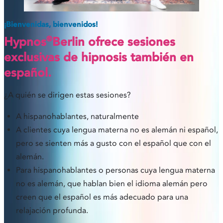
t
a
¡Bienvenidas, bienvenidos!
b
®
Hypnos
Berlin ofrece sesiones
exclusivas de hipnosis también en
español.
¿A quién se dirigen estas sesiones?
A hispanohablantes, naturalmente
A clientes cuya lengua materna no es alemán ni español,
pero se sienten más a gusto con el español que con el
alemán.
Para hispanohablantes o personas cuya lengua materna
no es alemán, que hablan bien el idioma alemán pero
creen que el español es más adecuado para una
relajación profunda.