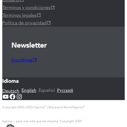
Términos y condiciones
Términos legales
Política de privacidad
Newsletter
Inscribirse
Idioma
English
Español
Русский
Deutsch
YouTube
Facebook
Instagram
Copyright 2003–2025 Hypnos
| Marquard WorksHypnos
®
®
hypnos – para una vida que les encanta. Copyright 2025