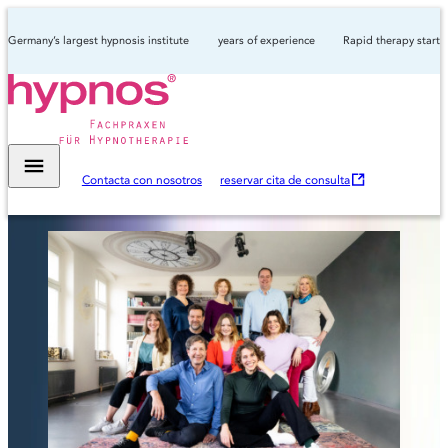
Germany’s largest hypnosis institute
years of experience
Rapid therapy start
O
Contacta con nosotros
reservar cita de consulta
p
e
n
s
i
n
n
e
w