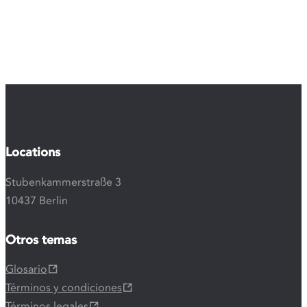
Locations
Stubenkammerstraße 3
10437 Berlin
Otros temas
Glosario
Términos y condiciones
Términos legales