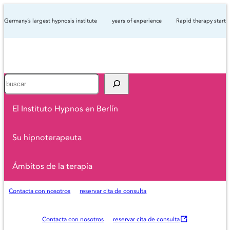
Germany’s largest hypnosis institute
years of experience
Rapid therapy start
Suche
El Instituto Hypnos en Berlín
Su hipnoterapeuta
Ámbitos de la terapia
O
Contacta con nosotros
reservar cita de consulta
p
e
O
Contacta con nosotros
reservar cita de consulta