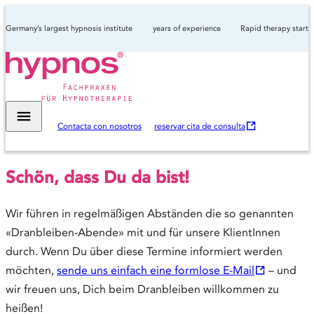
Germany’s largest hypnosis institute
years of experience
Rapid therapy start
O
Contacta con nosotros
reservar cita de consulta
p
e
Schön, dass Du da bist!
n
s
Wir führen in regelmäßigen Abständen die so genannten
i
«Dranbleiben-Abende» mit und für unsere KlientInnen
n
durch. Wenn Du über diese Termine informiert werden
n
möchten,
sende uns einfach eine formlose E-Mail
– und
e
wir freuen uns, Dich beim Dranbleiben willkommen zu
w
heißen!