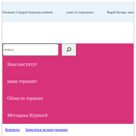
Germany’s largest hypnosis institute
years of experience
Rapid therapy start
Suche
Наш институт
ваша терапевт
Области терапии
Методика Hypnos®
O
Контакты
Записаться на консультацию