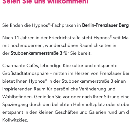
Seien Sie uns willkommen!
t
a
b
®
Sie finden die Hypnos
-Fachpraxen in
Berlin-Prenzlauer Berg
®
Nach 11 Jahren in der Friedrichstraße steht Hypnos
seit Ma
mit hochmodernen, wunderschönen Räumlichkeiten in
der
Stubbenkammerstraße 3
für Sie bereit.
Charmante Cafés, lebendige Kiezkultur und entspannte
Großstadtatmosphäre – mitten im Herzen von Prenzlauer Be
®
bietet Ihnen Hypnos
in der Stubbenkammerstraße 3 einen
inspirierenden Raum für persönliche Veränderung und
Wohlbefinden. Genießen Sie vor oder nach Ihrer Sitzung ein
Spaziergang durch den beliebten Helmholtzplatz oder stöbe
entspannt in den kleinen Geschäften und Galerien rund um 
Kollwitzkiez.