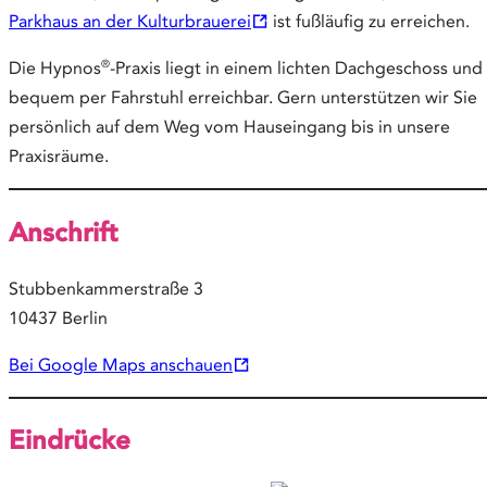
Opens
Parkhaus an der Kulturbrauerei
ist fußläufig zu erreichen.
in
®
Die Hypnos
-Praxis liegt in einem lichten Dachgeschoss und 
new
bequem per Fahrstuhl erreichbar. Gern unterstützen wir Sie
tab
persönlich auf dem Weg vom Hauseingang bis in unsere
Praxisräume.
Anschrift
Stubbenkammerstraße 3
10437 Berlin
Opens
Bei Google Maps anschauen
in
new
Eindrücke
tab