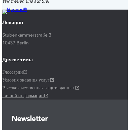
Wir freuen uns auf Sie!
Локации
Stubenkammerstraße 3
10437 Berlin
Другие темы
Глоссарий
Условия оказания услуг
Высококачественная защита данных
личной информации
Newsletter