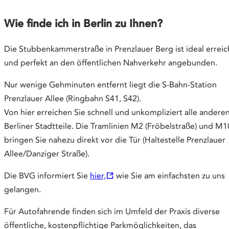
Wie finde ich in Berlin zu Ihnen?
Die Stubbenkammerstraße in Prenzlauer Berg ist ideal errei
und perfekt an den öffentlichen Nahverkehr angebunden.
Nur wenige Gehminuten entfernt liegt die S-Bahn-Station
Prenzlauer Allee (Ringbahn S41, S42).
Von hier erreichen Sie schnell und unkompliziert alle andere
Berliner Stadtteile. Die Tramlinien M2 (Fröbelstraße) und M1
bringen Sie nahezu direkt vor die Tür (Haltestelle Prenzlauer
Allee/Danziger Straße).
Opens
Die BVG informiert Sie
hier,
wie Sie am einfachsten zu uns
in
gelangen.
new
Für Autofahrende finden sich im Umfeld der Praxis diverse
tab
öffentliche, kostenpflichtige Parkmöglichkeiten, das