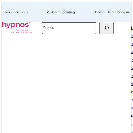
Hochspezialisiert.
23 Jahre Erfahrung.
Rascher Therapiebeginn.
Suche
r
b
d
i