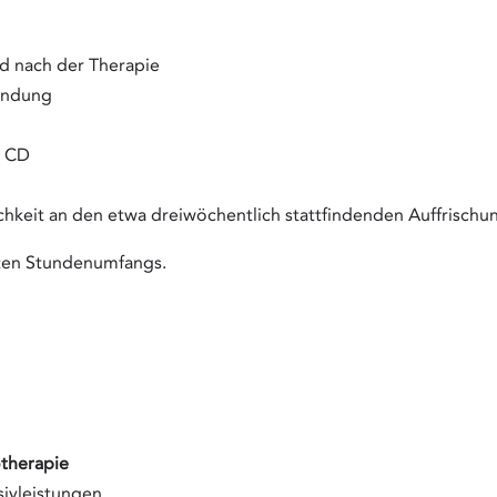
 nach der Therapie
endung
r CD
ichkeit an den etwa dreiwöchentlich stattfindenden Auffrisc
erten Stundenumfangs.
therapie
sivleistungen