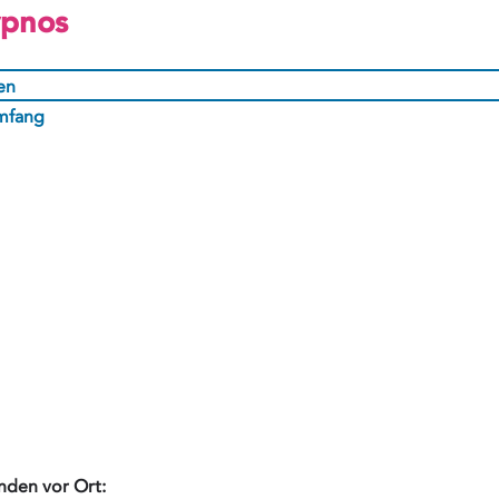
ypnos
en
Umfang
nden vor Ort: