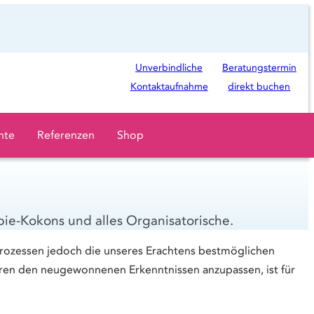
Ö
Unverbindliche
Beratungstermin
f
Kontaktaufnahme
direkt buchen
f
n
hte
Referenzen
Shop
e
t
i
n
pie-Kokons und alles Organisatorische.
n
e
rozessen jedoch die unseres Erachtens bestmöglichen
u
uren den neugewonnenen Erkenntnissen anzupassen, ist für
e
m
T