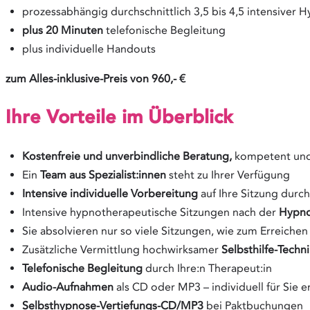
prozessabhängig durchschnittlich 3,5 bis 4,5 intensiver 
plus 20 Minuten
telefonische Begleitung
plus individuelle Handouts
zum Alles-inklusive-Preis von 960,- €
Ihre Vorteile im Überblick
Kostenfreie
und unverbindliche
Beratung,
kompetent und 
Ein
Team aus
Spezialist:innen
steht zu Ihrer Verfügung
Intensive individuelle Vorbereitung
auf Ihre Sitzung durch
Intensive hypnotherapeutische Sitzungen nach der
Hypn
Sie absolvieren nur so viele Sitzungen, wie zum Erreichen I
Zusätzliche Vermittlung hochwirksamer
Selbsthilfe-Techn
T
elefonische Begleitung
durch Ihre:n Therapeut:in
Audio-Aufnahmen
als CD oder MP3 – individuell für Sie e
Selbsthypnose-Vertiefungs-CD/MP3
bei Paktbuchungen