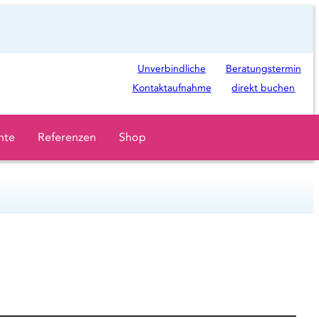
Ö
Unverbindliche
Beratungstermin
f
Kontaktaufnahme
direkt buchen
f
n
hte
Referenzen
Shop
e
t
i
n
n
e
u
e
m
T