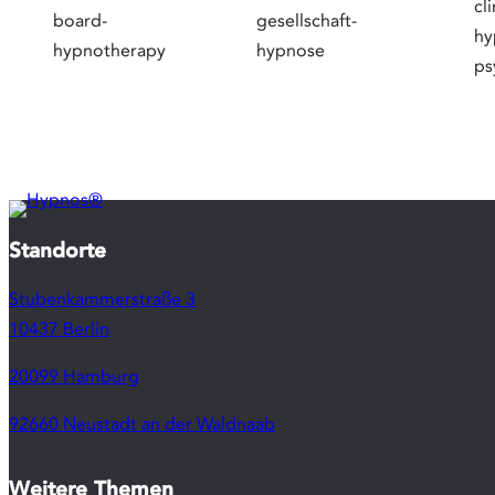
Standorte
Stubenkammerstraße 3
10437 Berlin
20099 Hamburg
92660 Neustadt an der Waldnaab
Weitere Themen