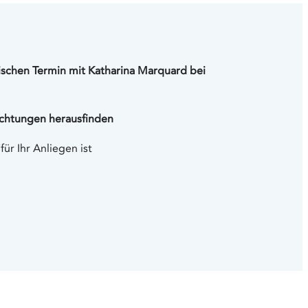
a
b
ischen Termin mit Katharina Marquard bei
ichtungen herausfinden
ür Ihr Anliegen ist