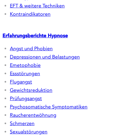
Therapiefelder
Ängste | Phobien | Panik
Gewohnheitsänderungen
Depression & Belastung
Psychosomatik & Körper
Kinder & Familie
Sport
Wie wir behandeln
Die Hypnos-Methode
FAQ Hypnose
EFT & weitere Techniken
Kontraindikatoren