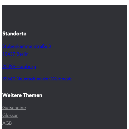
Buches
„Angstfrei
durch
Hypnose“
Zum
®
Hypnos
-
Webshop
:
Hypnotis
Audiotran
zum
Download
– für zu
Hause,
unterwegs
jederzeit.