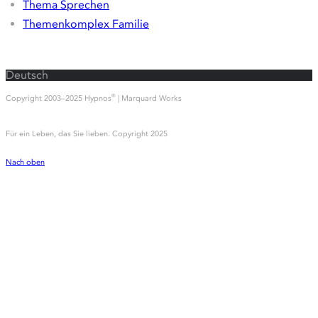
Erfahrungsberichte
Hypnose
Angst und Phobien
Depressionen und Belastungen
Emetophobie
Essstörungen
Flugangst
Gewichtsreduktion
Prüfungsangst
Psychosomatische Symptomatiken
Raucherentwöhnung
Schmerzen
Sexualstörungen
Thema Sprechen
Themenkomplex Familie