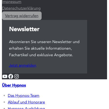
Standorte
Stubenkammerstraße 3
10437 Berlin
20099 Hamburg
92660 Neustadt an der Waldnaab
Weitere Themen
Gutscheine
Glossar
AGB
Impressum
Datenschutzerklärung
Vertrag widerrufen