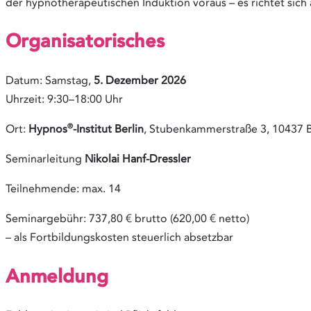
der hypnotherapeutischen Induktion voraus – es richtet sich a
Organisatorisches
Datum: Samstag,
5. Dezember 2026
Uhrzeit: 9:30–18:00 Uhr
®
Ort:
Hypnos
-Institut Berlin
, Stubenkammerstraße 3, 10437 B
Seminarleitung
Nikolai Hanf-Dressler
Teilnehmende: max. 14
Seminargebühr: 737,80 € brutto (620,00 € netto)
– als Fortbildungskosten steuerlich absetzbar
Anmeldung