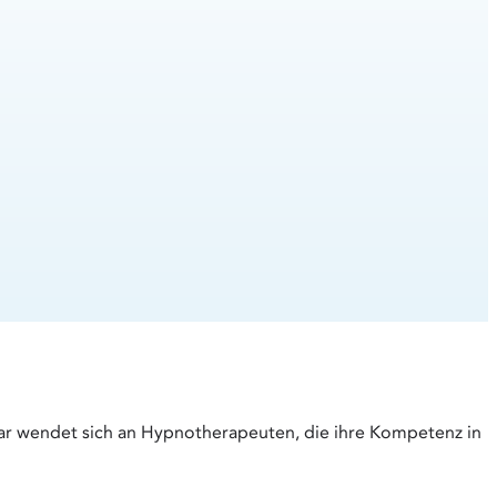
a
b
nar wendet sich an Hypnotherapeuten, die ihre Kompetenz in