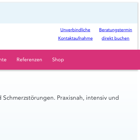
Ö
Unverbindliche
Beratungstermin
f
Kontaktaufnahme
direkt buchen
f
n
hte
Referenzen
Shop
e
t
i
n
Schmerzstörungen. Praxisnah, intensiv und
n
e
u
e
m
T