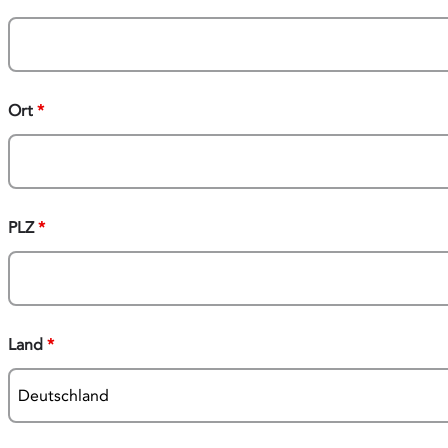
Ort
*
PLZ
*
Land
*