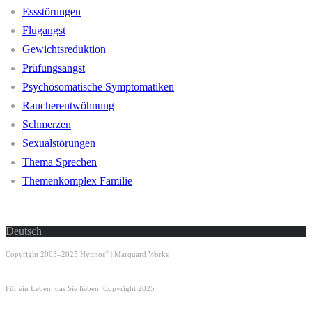
Essstörungen
Flugangst
Gewichtsreduktion
Prüfungsangst
Psychosomatische Symptomatiken
Raucherentwöhnung
Schmerzen
Sexualstörungen
Thema Sprechen
Themenkomplex Familie
Sprache
Deutsch
®
Copyright 2003–2025 Hypnos
| Marquard Works
Für ein Leben, das Sie lieben. Copyright 2025