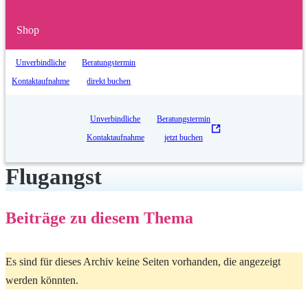
Shop
Ö
Unverbindliche
Beratungstermin
f
Kontaktaufnahme
direkt buchen
f
n
Unverbindliche
Beratungstermin
e
Kontaktaufnahme
jetzt buchen
t
Flugangst
i
n
n
Beiträge zu diesem Thema
e
u
Es sind für dieses Archiv keine Seiten vorhanden, die angezeigt
e
werden könnten.
m
T