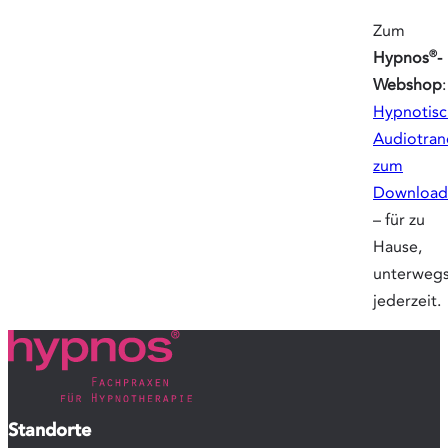
Zum
®
Hypnos
-
Webshop
:
Hypnotis
Audiotran
zum
Download
– für zu
Hause,
unterwegs
jederzeit.
Standorte