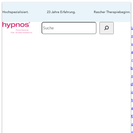
Hochspezialisiert.
23 Jahre Erfahrung.
Rascher Therapiebeginn.
Suche
r
b
d
i