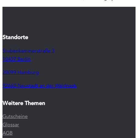
erschiene
Buches
„Angstfrei
durch
Hypnose“
Zum
®
Hypnos
-
Webshop
:
Hypnotis
Audiotran
zum
Download
– für zu
Hause,
unterwegs
jederzeit.