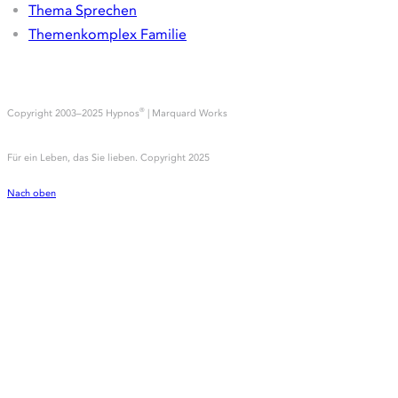
Erfahrungsberichte
Hypnose
Angst und Phobien
Depressionen und Belastungen
Emetophobie
Essstörungen
Flugangst
Gewichtsreduktion
Prüfungsangst
Psychosomatische Symptomatiken
Raucherentwöhnung
Schmerzen
Sexualstörungen
Thema Sprechen
Themenkomplex Familie