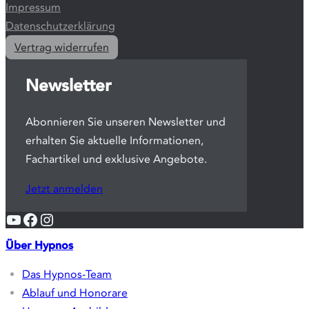
Standorte
Stubenkammerstraße 3
10437 Berlin
20099 Hamburg
92660 Neustadt an der Waldnaab
Weitere Themen
Gutscheine
Glossar
AGB
Impressum
Datenschutzerklärung
Vertrag widerrufen