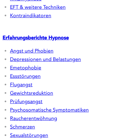
Therapiefelder
Ängste | Phobien | Panik
Gewohnheitsänderungen
Depression & Belastung
Psychosomatik & Körper
Kinder & Familie
Sport
Wie wir behandeln
Die Hypnos-Methode
FAQ Hypnose
EFT & weitere Techniken
Kontraindikatoren