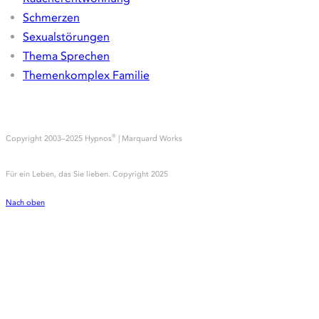
EFT & weitere Techniken
Kontraindikatoren
Erfahrungsberichte
Hypnose
Angst und Phobien
Depressionen und Belastungen
Emetophobie
Essstörungen
Flugangst
Gewichtsreduktion
Prüfungsangst
Psychosomatische Symptomatiken
Raucherentwöhnung
Schmerzen
Sexualstörungen