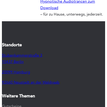
Ullstein-
Verlag
erschiene
Buches
„Angstfrei
durch
Hypnose“
Zum
®
Hypnos
-
Webshop
:
Hypnotis
Audiotran
zum
Download
– für zu
Hause,