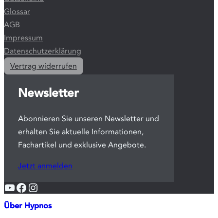
unterwegs
jederzeit.
Standorte
Stubenkammerstraße 3
10437 Berlin
20099 Hamburg
92660 Neustadt an der Waldnaab
Weitere Themen
Gutscheine
Glossar
AGB