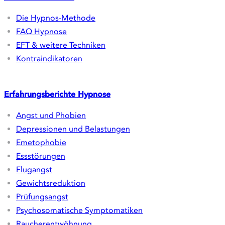
Hypnos Lingua
Hypnos Sport
Therapiefelder
Ängste | Phobien | Panik
Gewohnheitsänderungen
Depression & Belastung
Psychosomatik & Körper
Kinder & Familie
Sport
Wie wir behandeln
Die Hypnos-Methode
FAQ Hypnose