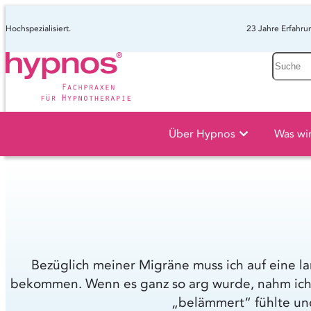
Hochspezialisiert.
23 Jahre Erfahru
Suche
Über Hypnos
Was wi
Bezüglich meiner Migräne muss ich auf eine l
bekommen. Wenn es ganz so arg wurde, nahm ich d
„belämmert“ fühlte und