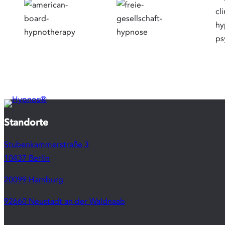
Standorte
Stubenkammerstraße 3
10437 Berlin
20099 Hamburg
92660 Neustadt an der Waldnaab