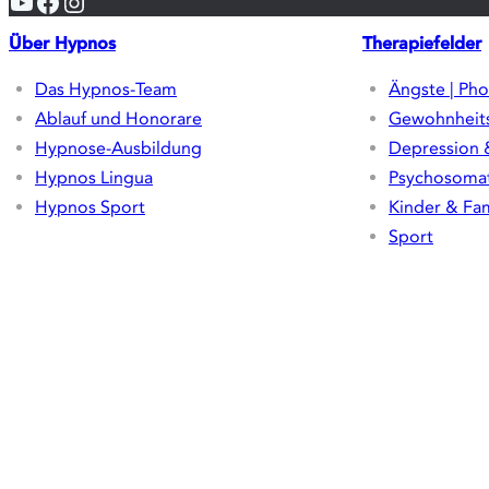
YouTube
Facebook
Instagram
Über Hypnos
Therapiefelder
Das Hypnos-Team
Ängste | Pho
Ablauf und Honorare
Gewohnheit
Hypnose-Ausbildung
Depression 
Hypnos Lingua
Psychosomat
Hypnos Sport
Kinder & Fam
Sport