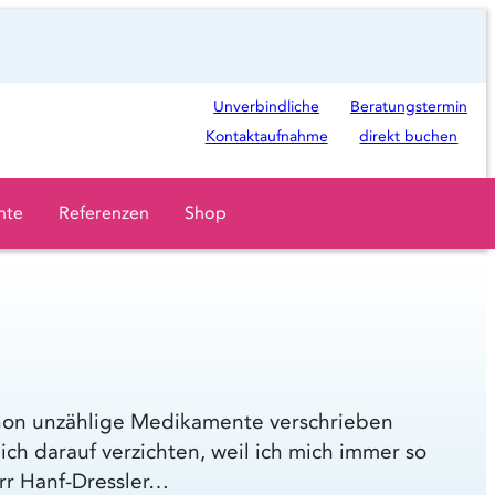
Ö
Unverbindliche
Beratungstermin
f
Kontaktaufnahme
direkt buchen
f
n
hte
Referenzen
Shop
e
t
i
n
n
e
u
chon unzählige Medikamente verschrieben
e
h darauf verzichten, weil ich mich immer so
m
rr Hanf-Dressler…
T