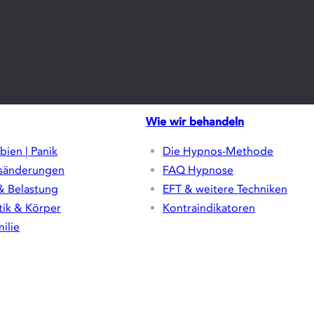
Wie wir behandeln
bien | Panik
Die Hypnos-Methode
sänderungen
FAQ Hypnose
& Belastung
EFT & weitere Techniken
ik & Körper
Kontraindikatoren
ilie