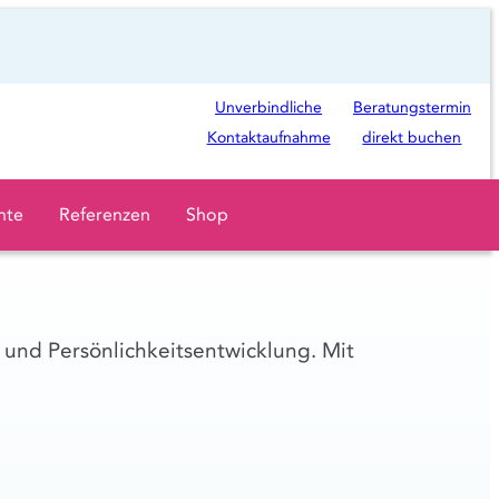
Ö
Unverbindliche
Beratungstermin
f
Kontaktaufnahme
direkt buchen
f
n
hte
Referenzen
Shop
e
t
i
n
 und Persönlichkeitsentwicklung. Mit
n
e
u
e
m
T