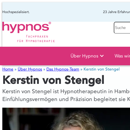
Hochspezialisiert.
23 Jahre Erfahru
Suche
Über Hypnos
Was wi
Home
»
Über Hypnos
»
Das Hypnos-Team
»
Kerstin von Stengel
Kerstin von Stengel
Kerstin von Stengel ist Hypnotherapeutin in Hamb
Einfühlungsvermögen und Präzision begleitet sie K