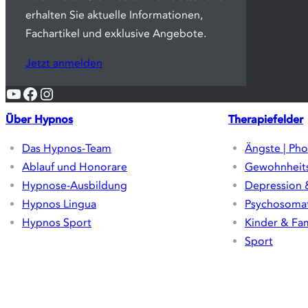
erhalten Sie aktuelle Informationen,
Fachartikel und exklusive Angebote.
Jetzt anmelden
YouTube
Facebook
Instagram
Über Hypnos
Therapiefelder
Das Hypnos-Team
Ängste | Pho
Ablauf und Honorare
Gewohnheit
Hypnose-Ausbildung
Depression 
Hypnos Lingua
Psychosomat
Hypnos Sport
Kinder & Fam
Sport