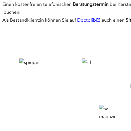
Einen kostenfreien telefonischen
Beratungstermin
bei Kersti
buchen!
Öffnet
Als Bestandklient:in können Sie auf
Doctolib
auch einen
Si
in
neuem
Tab