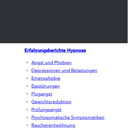
Erfahrungsberichte
Hypnose
Angst und Phobien
Depressionen und Belastungen
Emetophobie
Essstörungen
Flugangst
Gewichtsreduktion
Prüfungsangst
Psychosomatische Symptomatiken
Raucherentwöhnung