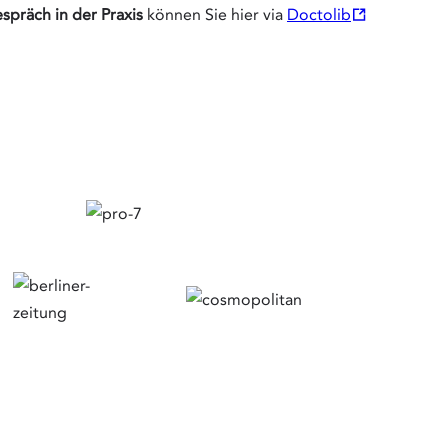
Öffnet
präch in der Praxis
können Sie hier via
Doctolib
in
neuem
Tab