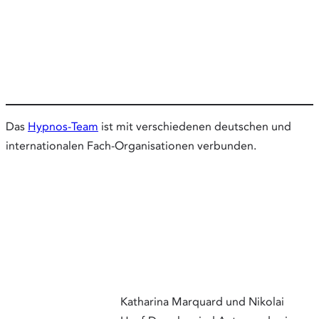
Das
Hypnos-Team
ist mit verschiedenen deutschen und
internationalen Fach-Organisationen verbunden.
Katharina Marquard und Nikolai
Hanf-Dressler sind Autoren des im
Ullstein-Verlag erschienenen Buches
„Angstfrei durch Hypnose“.
®
Zum
Hypnos
-Webshop
: