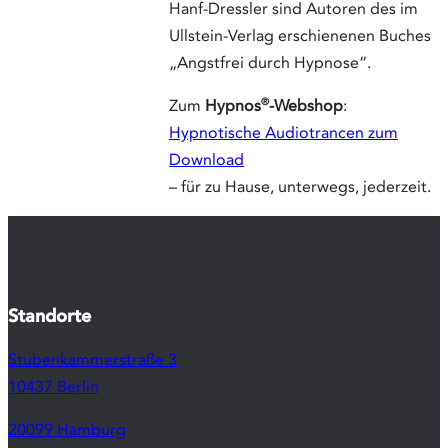
Marquard
und Nikola
Hanf-Dres
sind Auto
des im
Ullstein-
Verlag
erschiene
Buches
„Angstfrei
durch
Hypnose“
Zum
®
Hypnos
-
Webshop
:
Hypnotis