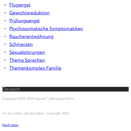
Wie wir behandeln
Die Hypnos-Methode
FAQ Hypnose
EFT & weitere Techniken
Kontraindikatoren
Erfahrungsberichte
Hypnose
Angst und Phobien
Depressionen und Belastungen
Emetophobie
Essstörungen
Flugangst
Gewichtsreduktion
Prüfungsangst