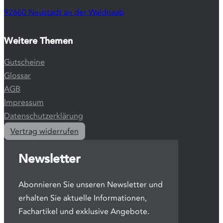
Audiotran
zum
Download
– für zu
Hause,
unterwegs
jederzeit.
Standorte
Stubenkammerstraße 3
10437 Berlin
20099 Hamburg
92660 Neustadt an der Waldnaab