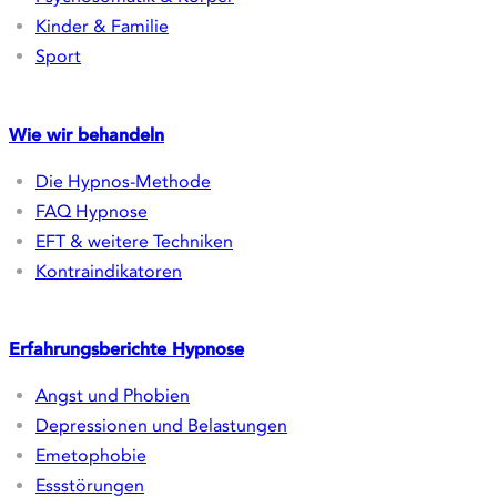
Über Hypnos
Das Hypnos-Team
Ablauf und Honorare
Hypnose-Ausbildung
Hypnos Lingua
Hypnos Sport
Therapiefelder
Ängste | Phobien | Panik
Gewohnheitsänderungen
Depression & Belastung
Psychosomatik & Körper
Kinder & Familie
Sport